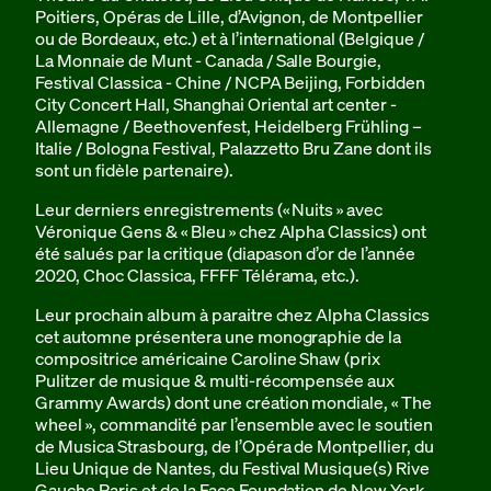
Poitiers, Opéras de Lille, d’Avignon, de Montpellier
ou de Bordeaux, etc.) et à l’international (Belgique /
La Monnaie de Munt - Canada / Salle Bourgie,
Festival Classica - Chine / NCPA Beijing, Forbidden
City Concert Hall, Shanghai Oriental art center -
Allemagne / Beethovenfest, Heidelberg Frühling –
Italie / Bologna Festival, Palazzetto Bru Zane dont ils
sont un fidèle partenaire).
Leur derniers enregistrements (« Nuits » avec
Véronique Gens & « Bleu » chez Alpha Classics) ont
été salués par la critique (diapason d’or de l’année
2020, Choc Classica, FFFF Télérama, etc.).
Leur prochain album à paraitre chez Alpha Classics
cet automne présentera une monographie de la
compositrice américaine Caroline Shaw (prix
Pulitzer de musique & multi-récompensée aux
Grammy Awards) dont une création mondiale, « The
wheel », commandité par l’ensemble avec le soutien
de Musica Strasbourg, de l’Opéra de Montpellier, du
Lieu Unique de Nantes, du Festival Musique(s) Rive
Gauche Paris et de la Face Foundation de New York.